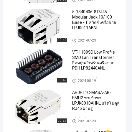
2022-05-27
5-1840406-8 RJ45
Modular Jack 10/100
Base - T สวิตช์เครือข่าย
LPJ0011ABNL
แจ็คโมเด็ม RJ45
00:49
2021-07-23
VT-1189SD Low Profile
SMD Lan Transformer
ยืดหยุ่นสำหรับเครือข่าย
PDH LP82440ANL
หม้อแปลงแม่เหล็กแบบแยกส่วน
00:49
2024-08-19
ARJP11C-MASA-AB-
EMU2 ขาเข้าขา
LPJK0010AHNL แจ็คโมดูล
RJ45 ผ่านรู
แจ็คโมเด็ม RJ45
00:23
2021-07-23