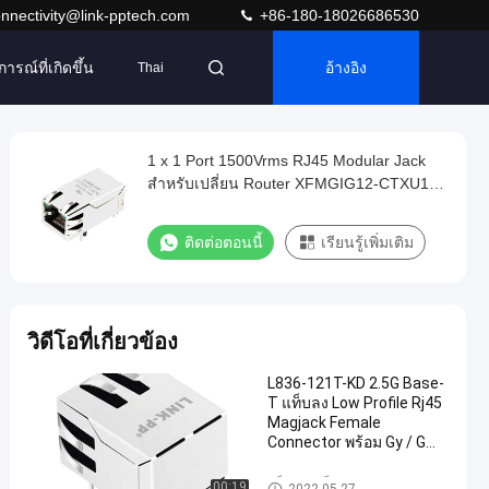
nnectivity@link-pptech.com
+86-180-18026686530
การณ์ที่เกิดขึ้น
อ้างอิง
Thai
1 x 1 Port 1500Vrms RJ45 Modular Jack
สำหรับเปลี่ยน Router XFMGIG12-CTXU1-
4L
ติดต่อตอนนี้
เรียนรู้เพิ่มเติม
วิดีโอที่เกี่ยวข้อง
L836-121T-KD 2.5G Base-
T แท็บลง Low Profile Rj45
Magjack Female
Connector พร้อม Gy / G
Led
แจ็คแม่เหล็ก RJ45
00:19