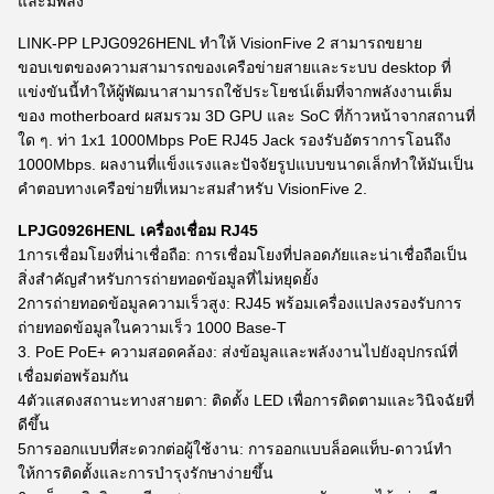
และมีพลัง
LINK-PP LPJG0926HENL ทําให้ VisionFive 2 สามารถขยาย
ขอบเขตของความสามารถของเครือข่ายสายและระบบ desktop ที่
แข่งขันนี้ทําให้ผู้พัฒนาสามารถใช้ประโยชน์เต็มที่จากพลังงานเต็ม
ของ motherboard ผสมรวม 3D GPU และ SoC ที่ก้าวหน้าจากสถานที่
ใด ๆ. ท่า 1x1 1000Mbps PoE RJ45 Jack รองรับอัตราการโอนถึง
1000Mbps. ผลงานที่แข็งแรงและปัจจัยรูปแบบขนาดเล็กทําให้มันเป็น
คําตอบทางเครือข่ายที่เหมาะสมสําหรับ VisionFive 2.
LPJG0926HENL เครื่องเชื่อม RJ45
1การเชื่อมโยงที่น่าเชื่อถือ: การเชื่อมโยงที่ปลอดภัยและน่าเชื่อถือเป็น
สิ่งสําคัญสําหรับการถ่ายทอดข้อมูลที่ไม่หยุดยั้ง
2การถ่ายทอดข้อมูลความเร็วสูง: RJ45 พร้อมเครื่องแปลงรองรับการ
ถ่ายทอดข้อมูลในความเร็ว 1000 Base-T
3. PoE PoE+ ความสอดคล้อง: ส่งข้อมูลและพลังงานไปยังอุปกรณ์ที่
เชื่อมต่อพร้อมกัน
4ตัวแสดงสถานะทางสายตา: ติดตั้ง LED เพื่อการติดตามและวินิจฉัยที่
ดีขึ้น
5การออกแบบที่สะดวกต่อผู้ใช้งาน: การออกแบบล็อคแท็บ-ดาวน์ทํา
ให้การติดตั้งและการบํารุงรักษาง่ายขึ้น