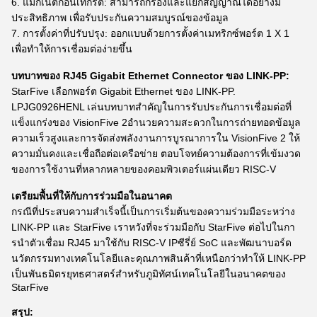
6. แม็กเนติกอินเทกรีต: สามารถกรองและแยกสัญญาณได้อย่างมี
ประสิทธิภาพ เพื่อรับประกันความสมบูรณ์ของข้อมูล
7. การตั้งค่าที่ปรับปรุง: ออกแบบด้วยการตั้งค่าเมทริกซ์พอร์ต 1 X 1
เพื่อทําให้การเชื่อมต่อง่ายขึ้น
บทบาทของ RJ45 Gigabit Ethernet Connector ของ LINK-PP:
StarFive เลือกพอร์ต Gigabit Ethernet ของ LINK-PP.
LPJG0926HENL เล่นบทบาทสําคัญในการรับประกันการเชื่อมต่อที่
แข็งแกร่งของ VisionFive 2อํานวยความสะดวกในการถ่ายทอดข้อมูล
ความเร็วสูงและการจัดส่งพลังงานการบูรณาการใน VisionFive 2 ให้
ความมั่นคงและเชื่อถือต่อเครือข่าย ตอบโจทย์ความต้องการที่เข้มงวด
ของการใช้งานที่หลากหลายของคอมพิวเตอร์แผ่นเดียว RISC-V
เตรียมพื้นที่ให้กับการร่วมมือในอนาคต
กรณีที่ประสบความสําเร็จนี้เป็นการเริ่มต้นของความร่วมมือระหว่าง
LINK-PP และ StarFive เราหวังที่จะร่วมมือกับ StarFive ต่อไปในกา
รนําตัวเชื่อม RJ45 มาใช้กับ RISC-V IPซีรี่ย์ SoC และพัฒนาบอร์ด
นวัตกรรมทางเทคโนโลยีและคุณภาพสินค้าที่เหนือกว่าทําให้ LINK-PP
เป็นพันธมิตรยุทธศาสตร์สําหรับภูมิทัศน์เทคโนโลยีในอนาคตของ
StarFive
สรุป: